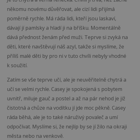
někomu novému důvěřovat, ale cizí lidi přijímá
poměrně rychle. Má ráda lidi, kteří jsou laskaví,
dávají jí pamlsky a hladí ji na bříšku. Momentálně
dává přednost ženám před muži. Teprve si zvyká na
děti, které navštěvují náš azyl, takže si myslíme, že
příliš malé děti by pro ni v tuto chvíli nebyly vhodné
k soužití.
Zatím se vše teprve učí, ale je neuvěřitelně chytrá a
učí se velmi rychle. Casey je spokojená s pobytem
uvnitř, miluje gauč a postel a až na pár nehod je již
čistotná a chůze na vodítku jí jde moc pěkně. Casey
ráda běhá, ale je to také náruživý povaleč a umí
odpočívat. Myslíme si, že nejlíp by se jí žilo na okraji
města nebo na venkově.