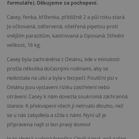
formuláře). Děkujeme za pochopení.
Casey, fenka, kříženka, přibližně 2 a půl roku stará.
Je očkovaná, odčervená, ošetřená pipetou proti
vnějším parazitům, kastrovaná a čipovaná. Střední
velikost, 16 kg.
Casey byla zachráněna z Ománu, kde v minulosti
prošla několika dočasnými rodinami, aby se
nedostala na ulici a byla v bezpečí. Pouliční psi v
Ománu jsou vystaveni riziku zastřelení nebo
otrávení. Casey k nám dovezla soukromá záchranná
stanice. K překvapení všech jí netrvalo dlouho, než
se u nás zabydlela a sžila s námi. Nyní už je
připravena najít si ten pravý domov!
Je to chytrá a věrná fenečka. Chvíli jí trvá, než začne