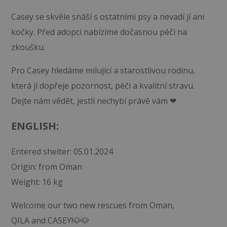
Casey se skvěle snáší s ostatními psy a nevadí jí ani
kočky. Před adopcí nabízíme dočasnou péči na
zkoušku.
Pro Casey hledáme milující a starostlivou rodinu,
která jí dopřeje pozornost, péči a kvalitní stravu.
Dejte nám vědět, jestli nechybí právě vám ❤
ENGLISH:
Entered shelter: 05.01.2024
Origin: from Oman
Weight: 16 kg
Welcome our two new rescues from Oman,
QILA and CASEY!🐶🐶