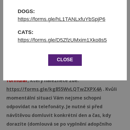
Přijata do azylu: 05.01.2024
Původ: z Ománu
DOGS:
Váha: 16 kg
https://forms.gle/hL1TANLxfuYbSpjP6
❤ Casey hledá domov ❤
CATS:
https://forms.gle/D5ZfzUMxim1Xko8s5
Podmínky adopce jsou podpis adopční smlouvy a
zaplacení adopčního poplatku ve výši 3 900 Kč.
CLOSE
Napište nám prosím email na adresu
hello@coolcritters.org
a vyplňte
Adopční
formulář
, který naleznete zde:
https://forms.gle/kg855WvLQTwZXPX4A
. Kvůli
momentální situaci Vám nejsme schopni
odpovídat na telefonáty. Je nutné si před
návštěvou domluvit konkrétní den a čas, kdy
dorazíte (domlouvá se po vyplnění adopčního