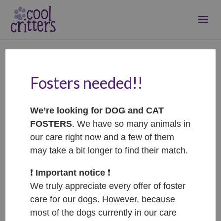
Fosters needed!!
Casey – ADOPTOVANÁ /
ADOPTED
We’re looking for DOG and CAT
Jan 8, 2024
|
Adopted
FOSTERS
. We have so many animals in
our care right now and a few of them
may take a bit longer to find their match.
❗️
Important notice
❗️
We truly appreciate every offer of foster
care for our dogs. However, because
most of the dogs currently in our care