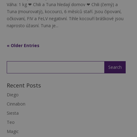
Váha: 1 kg ❤ Chili a Tuna hledají domov ❤ Chili (černý) a
Tuna (mourovatý), kocourci, 6 měsíců staří. Jsou čipovaní,
očkovaní, FIV a FeLV negativní. Tihle kocouří bráškové jsou
naprosto úžasní. Tuna je...
« Older Entries
Recent Posts
Diego
Cinnabon
Siesta
Teo
Magic