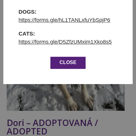
DOGS:
https://forms.gle/hL1TANLxfuYbSpjP6
CATS:
https://forms.gle/D5ZfzUMxim1Xko8s5
CLOSE
Dori – ADOPTOVANÁ /
ADOPTED