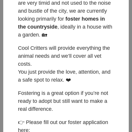
are very timid and not used to the noise
and bustle of the city, we are currently
Blackie & Miranda –
looking primarily for
foster homes in
ADOPTOVANÍ / ADOPTED
the countryside
, ideally in a house with
Aug 31, 2023
|
Adopted
a garden. 🏡
ČESKY: Přijati do azylu: 30.8.2023 Původ: nalezeni v Mladé
Cool Critters will provide everything the
Boleslavi Váha: 2 kg Miranda je ADOPTOVANÁ ❤ Blackie
animal needs and we’ll cover all vet
hledá domov ❤ Blackie, kocourek, 4.5 měsíce starý. Je
costs.
čipovaný, očkovaný, FIV a FeLV negativní. Za tři týdny ho
čeká kastrace. Blackie je velmi mazlivý...
You just provide the love, attention, and
a safe spot to relax. ❤️
Fostering is a great option if you’re not
ready to adopt but still want to make a
real difference.
👉 Please fill out our foster application
here: