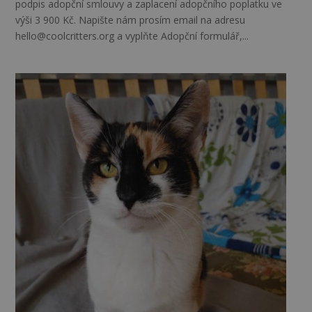
podpis adopční smlouvy a zaplacení adopčního poplatku ve
výši 3 900 Kč. Napište nám prosím email na adresu
hello@coolcritters.org a vyplňte Adopční formulář,...