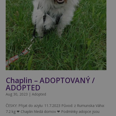
Chaplin – ADOPTOVANÝ /
ADOPTED
Aug 30, 2023
|
Adopted
ČESKY: Přijat do azylu: 11.7.2023 Původ: z Rumunska Váha:
7.2 kg ❤ Chaplin hledá domov ❤ Podmínky adopce jsou