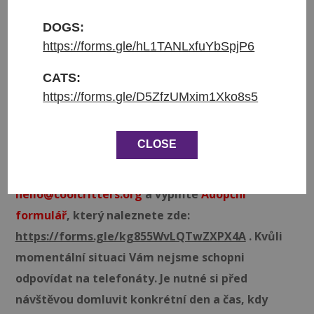
Přijat do azylu: 6.2.2026
Původ: z Arménie
DOGS:
Váha: 7.3 kg
https://forms.gle/hL1TANLxfuYbSpjP6
Věk: 1
CATS:
https://forms.gle/D5ZfzUMxim1Xko8s5
❤ Bits hledá domov ❤
Podmínky adopce jsou podpis adopční smlouvy a
CLOSE
zaplacení adopčního poplatku ve výši 3 900 Kč.
Napište nám prosím email na adresu
hello@coolcritters.org
a vyplňte
Adopční
formulář
, který naleznete zde:
https://forms.gle/kg855WvLQTwZXPX4A
. Kvůli
momentální situaci Vám nejsme schopni
odpovídat na telefonáty. Je nutné si před
návštěvou domluvit konkrétní den a čas, kdy