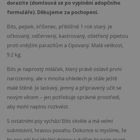
dorazíte (domlouvá se po vyplnění adopčního
formuláře). Děkujeme za pochopení.
Bits, pejsek, kříženec, přibližně 1 rok starý. Je
očkovaný, odčervený, kastrovaný, ošetřený pipetou
proti vnějším parazitům a čipovaný. Malá velikost,
9.2 kg.
Bits je naprostý miláček, který právě oslavil první
narozeniny, ale v mnoha ohledech je stále ještě
malé štěně. Je laskavý, jemný a připravený učit se
novým věcem – jen potřebuje správné prostředí,
aby mohl naplno rozkvést.
S ostatními psy vychází Bits skvěle a má velmi
submisivní, hravou povahu. Dokonce si myslíme, že
by pro něj byl ideální domov s dalším hravým psem.