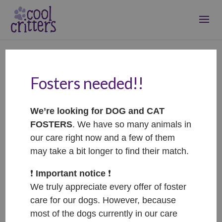
Fosters needed!!
Bits – ADOPTOVANÝ /
ADOPTED
We’re looking for DOG and CAT
Feb 9, 2026
|
Adopted
FOSTERS
. We have so many animals in
our care right now and a few of them
may take a bit longer to find their match.
❗️
Important notice
❗️
We truly appreciate every offer of foster
care for our dogs. However, because
most of the dogs currently in our care