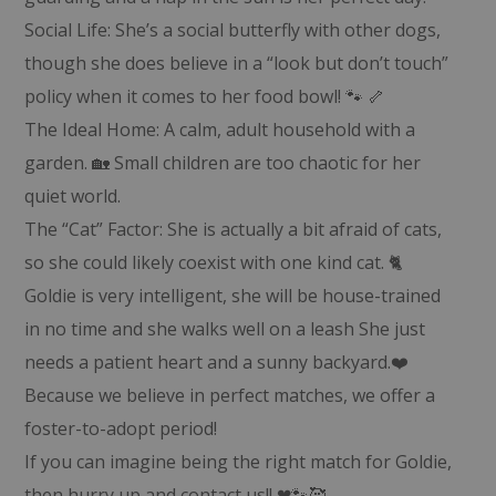
Social Life: She’s a social butterfly with other dogs,
though she does believe in a “look but don’t touch”
policy when it comes to her food bowl! 🐾 🦴
The Ideal Home: A calm, adult household with a
garden. 🏡 Small children are too chaotic for her
quiet world.
The “Cat” Factor: She is actually a bit afraid of cats,
so she could likely coexist with one kind cat. 🐈
Goldie is very intelligent, she will be house-trained
in no time and she walks well on a leash She just
needs a patient heart and a sunny backyard.❤️
Because we believe in perfect matches, we offer a
foster-to-adopt period!
If you can imagine being the right match for Goldie,
then hurry up and contact us!! ❤🐾🥰