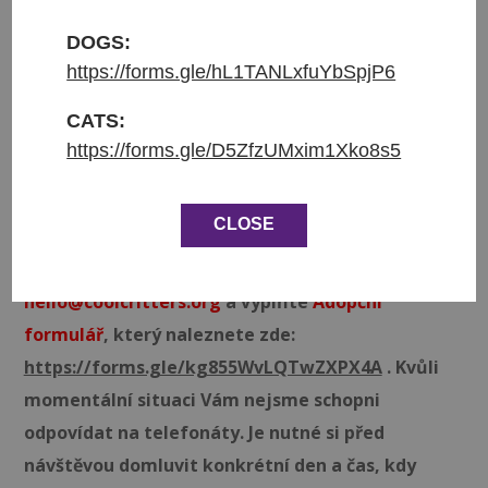
Přijata do azylu: 1.3.2026
Původ: z Jižní Koreji
DOGS:
Váha: 12.7 kg
https://forms.gle/hL1TANLxfuYbSpjP6
Věk: 5 let
CATS:
https://forms.gle/D5ZfzUMxim1Xko8s5
❤ Goldie hledá domov ❤
Podmínky adopce jsou podpis adopční smlouvy a
CLOSE
zaplacení adopčního poplatku ve výši 3 900 Kč.
Napište nám prosím email na adresu
hello@coolcritters.org
a vyplňte
Adopční
formulář
, který naleznete zde:
https://forms.gle/kg855WvLQTwZXPX4A
. Kvůli
momentální situaci Vám nejsme schopni
odpovídat na telefonáty. Je nutné si před
návštěvou domluvit konkrétní den a čas, kdy