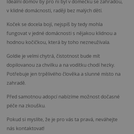
Ideální domov by pro ni byl v domečku se zahradou,
v klidné domácnosti, raději bez malých dětí.
Koček se docela bojí, nejspíš by tedy mohla
fungovat v jedné domácnosti s nějakou klidnou a
hodnou kočičkou, která by toho nezneužívala.
Goldie je velmi chytrá, čistotnost bude mít
dopilovanou za chvilku a na vodítku chodí hezky.
Potřebuje jen trpělivého člověka a slunné místo na
zahradě.
Před samotnou adopcí nabízíme možnost dočasné
péče na zkoušku.
Pokud si myslíte, že je pro vás ta pravá, neváhejte
nás kontaktovat!