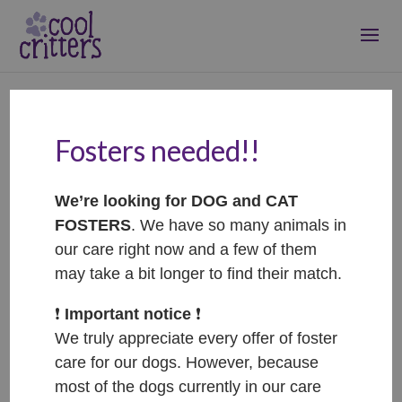
Fosters needed!!
Goldie – ADOPTOVANÁ
/ ADOPTED
We’re looking for DOG and CAT
Mar 2, 2026
|
Adopted
FOSTERS
. We have so many animals in
our care right now and a few of them
may take a bit longer to find their match.
❗️
Important notice
❗️
We truly appreciate every offer of foster
care for our dogs. However, because
most of the dogs currently in our care