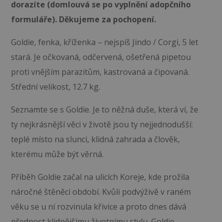
dorazíte (domlouvá se po vyplnění adopčního
formuláře). Děkujeme za pochopení.
Goldie, fenka, kříženka – nejspíš Jindo / Corgi, 5 let
stará. Je očkovaná, odčervená, ošetřená pipetou
proti vnějším parazitům, kastrovaná a čipovaná.
Střední velikost, 12.7 kg.
Seznamte se s Goldie. Je to něžná duše, která ví, že
ty nejkrásnější věci v životě jsou ty nejjednodušší:
teplé místo na slunci, klidná zahrada a člověk,
kterému může být věrná.
Příběh Goldie začal na ulicích Koreje, kde prožila
náročné štěněcí období. Kvůli podvýživě v raném
věku se u ní rozvinula křivice a proto dnes dává
přednost klidnějšímu životnímu stylu. Goldie