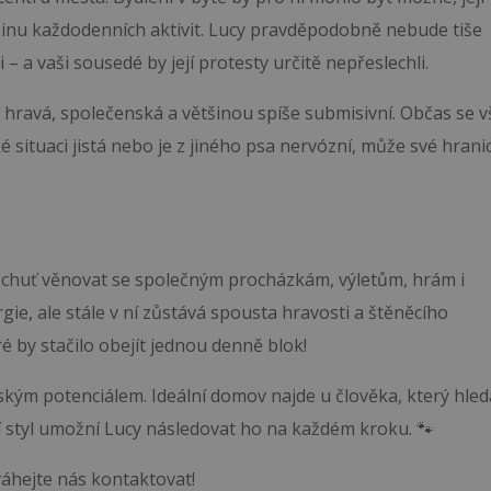
tšinu každodenních aktivit. Lucy pravděpodobně nebude tiše
– a vaši sousedé by její protesty určitě nepřeslechli.
e hravá, společenská a většinou spíše submisivní. Občas se 
aké situaci jistá nebo je z jiného psa nervózní, může své hrani
ít chuť věnovat se společným procházkám, výletům, hrám i
ie, ale stále v ní zůstává spousta hravosti a štěněcího
 by stačilo obejít jednou denně blok!
ským potenciálem. Ideální domov najde u člověka, který hled
ní styl umožní Lucy následovat ho na každém kroku. 🐾
eváhejte nás kontaktovat!