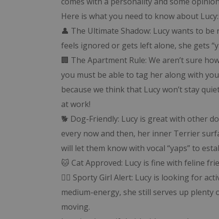
comes with a personality and some opinion
Here is what you need to know about Lucy:
👤 The Ultimate Shadow: Lucy wants to be ri
feels ignored or gets left alone, she gets “y
🏢 The Apartment Rule: We aren’t sure how she
you must be able to tag her along with you
because we think that Lucy won’t stay quiet
at work!
🐕 Dog-Friendly: Lucy is great with other d
every now and then, her inner Terrier surfa
will let them know with vocal “yaps” to est
🐱 Cat Approved: Lucy is fine with feline fri
🏃‍♀️ Sporty Girl Alert: Lucy is looking for
medium-energy, she still serves up plenty of 
moving.