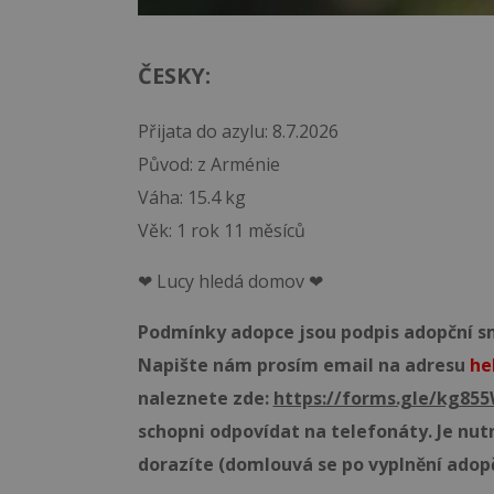
ČESKY:
Přijata do azylu: 8.7.2026
Původ: z Arménie
Váha: 15.4 kg
Věk: 1 rok 11 měsíců
❤ Lucy hledá domov ❤
Podmínky adopce jsou podpis adopční sml
Napište nám prosím email na adresu
he
naleznete zde:
https://forms.gle/kg8
schopni odpovídat na telefonáty. Je nut
dorazíte (domlouvá se po vyplnění adop