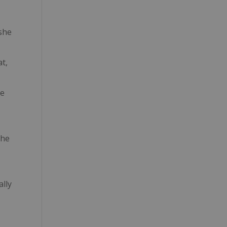
 she
at,
re
she
ally