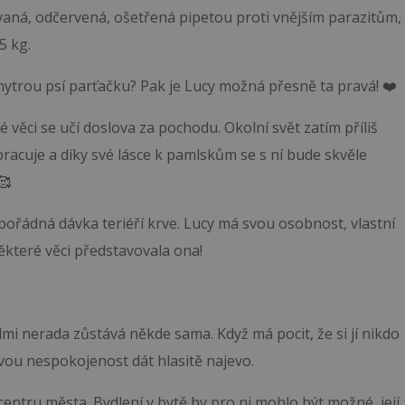
ovaná, odčervená, ošetřená pipetou proti vnějším parazitům,
5 kg.
hytrou psí parťačku? Pak je Lucy možná přesně ta pravá! ❤️
vé věci se učí doslova za pochodu. Okolní svět zatím příliš
pracuje a díky své lásce k pamlskům se s ní bude skvěle
🥰
ořádná dávka teriéří krve. Lucy má svou osobnost, vlastní
některé věci představovala ona!
mi nerada zůstává někde sama. Když má pocit, že si jí nikdo
svou nespokojenost dát hlasitě najevo.
 centru města. Bydlení v bytě by pro ni mohlo být možné, její