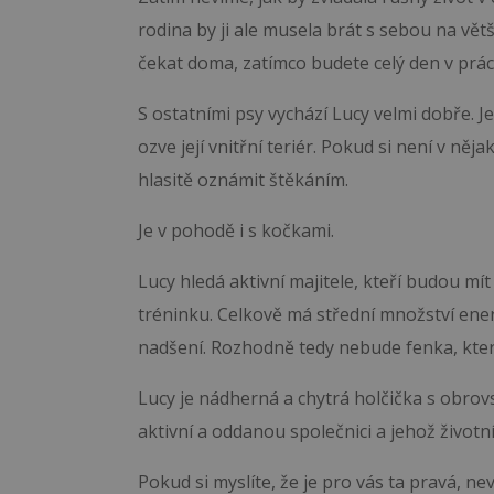
rodina by ji ale musela brát s sebou na vě
čekat doma, zatímco budete celý den v práci 
S ostatními psy vychází Lucy velmi dobře. J
ozve její vnitřní teriér. Pokud si není v něj
hlasitě oznámit štěkáním.
Je v pohodě i s kočkami.
Lucy hledá aktivní majitele, kteří budou m
tréninku. Celkově má střední množství energ
nadšení. Rozhodně tedy nebude fenka, které
Lucy je nádherná a chytrá holčička s obrov
aktivní a oddanou společnici a jehož život
Pokud si myslíte, že je pro vás ta pravá, n