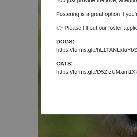
You just provide the love, attenti
Fostering is a great option if you’
👉 Please fill out our foster appli
DOGS:
https://forms.gle/hL1TANLxfuYb
CATS:
https://forms.gle/D5ZfzUMxim1X