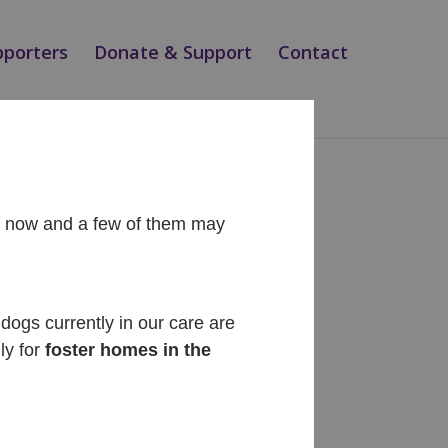
pporters
Donate & Support
Contact
ht now and a few of them may
Recent Posts
Diego
dogs currently in our care are
ly for
foster homes in the
Cinnabon
Siesta
Teo
Magic