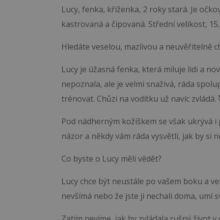
Lucy, fenka, kříženka, 2 roky stará. Je očk
kastrovaná a čipovaná. Střední velikost, 15.
Hledáte veselou, mazlivou a neuvěřitelně c
Lucy je úžasná fenka, která miluje lidi a no
nepoznala, ale je velmi snaživá, ráda spolu
trénovat. Chůzi na vodítku už navíc zvládá. 
Pod nádherným kožíškem se však ukrývá i p
názor a někdy vám ráda vysvětlí, jak by si 
Co byste o Lucy měli vědět?
Lucy chce být neustále po vašem boku a vel
nevšímá nebo že jste ji nechali doma, umí 
Zatím nevíme, jak by zvládala rušný život v