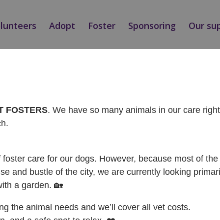
olunteers
Adopt
Foster
Sponsoring
Our su
AT FOSTERS
. We have so many animals in our care rig
ch.
f foster care for our dogs. However, because most of the 
se and bustle of the city, we are currently looking primari
with a garden. 🏡
ing the animal needs and we’ll cover all vet costs.