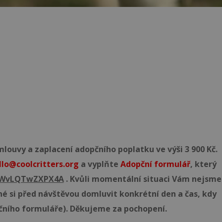
ouvy a zaplacení adopčního poplatku ve výši 3 900 Kč.
llo@coolcritters.org
a vyplňte
Adopční formulář
, který
55WvLQTwZXPX4A
. Kvůli momentální situaci Vám nejsme
né si před návštěvou domluvit konkrétní den a čas, kdy
čního formuláře). Děkujeme za pochopení.