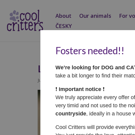
About
Our animals
For v
ČESKY
Fosters needed!!
Lucy
We’re looking for DOG and C
take a bit longer to find their mat
Jul 9, 2026
|
Dogs
❗️
Important notice
❗️
We truly appreciate every offer o
very timid and not used to the noi
countryside
, ideally in a house 
Cool Critters will provide everyth