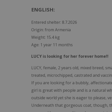
ENGLISH:
Entered shelter: 8.7.2026
Origin: from Armenia
Weight: 15.4 kg
Age: 1 year 11 months
LUCY is looking for her forever home!!
LUCY, female, 2 years old, mixed breed, sma
treated, microchipped, castrated and vaccin
If you are looking for a bubbly, affectionate
girl is great with people and is a natural 
outside world yet she is eager to please, v
Underneath that gorgeous coat, though, the